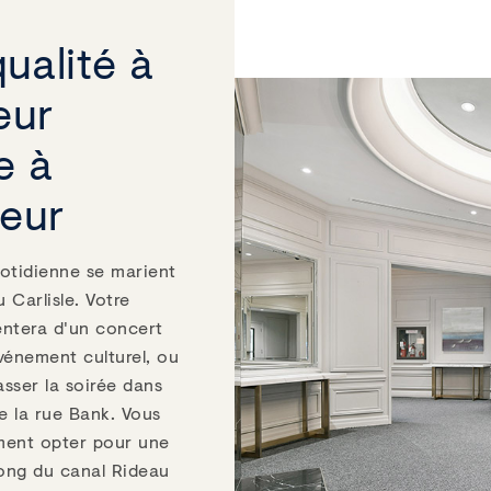
qualité à
ieur
e à
ieur
quotidienne se marient
 Carlisle. Votre
entera d'un concert
vénement culturel, ou
sser la soirée dans
e la rue Bank. Vous
ment opter pour une
ong du canal Rideau