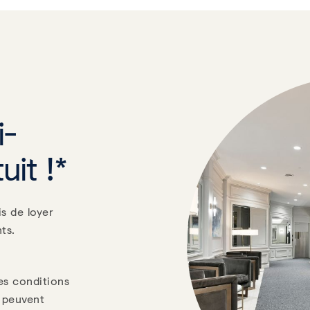
i-
uit !*
s de loyer
ts.
es conditions
s peuvent