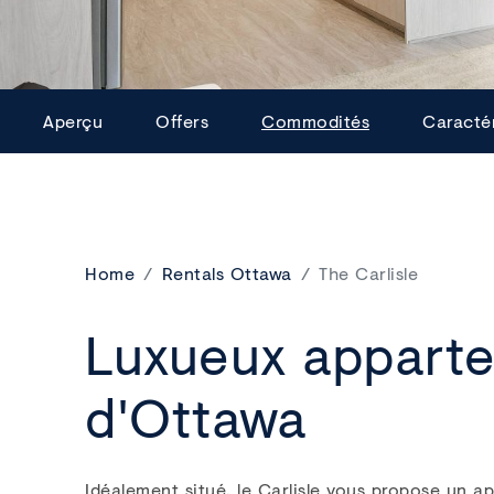
Aperçu
Offers
Commodités
Caractér
Home
Rentals Ottawa
The Carlisle
Luxueux appartem
d'Ottawa
Idéalement situé, le Carlisle vous propose un a