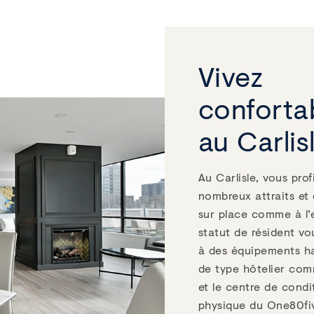
Vivez
conforta
au Carlis
Au Carlisle, vous prof
nombreux attraits et
sur place comme à l’e
statut de résident v
à des équipements 
de type hôtelier com
et le centre de cond
physique du One80fiv