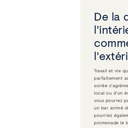
De la 
l'intér
comm
l'extér
Travail et vie 
parfaitement au
soirée s’agrém
local ou d'un é
vous pourrez pa
un bar animé d
pourriez égale
promenade le l