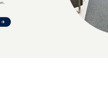
on.
!