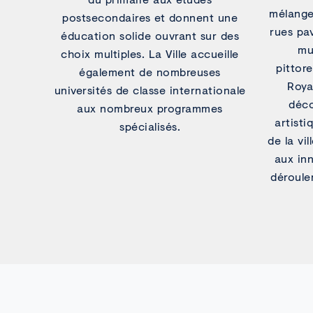
mélangea
postsecondaires et donnent une
rues pa
éducation solide ouvrant sur des
mu
choix multiples. La Ville accueille
pittor
également de nombreuses
Roya
universités de classe internationale
déco
aux nombreux programmes
artisti
spécialisés.
de la vil
aux inn
déroule