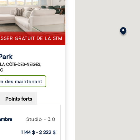
ASSER GRATUIT DE LA STM
Park
 LA CÔTE-DES-NEIGES
,
C
le dès maintenant
Points forts
ambre
Studio - 3.0
1 144 $ - 2 222 $