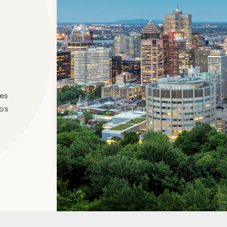
es
os