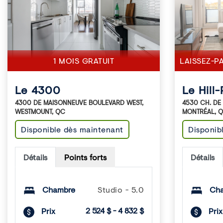
1 MOIS GRATUIT
LAISSEZ-P
Le 4300
Le Hill-
4300 DE MAISONNEUVE BOULEVARD WEST
,
4530 CH. DE
WESTMOUNT
,
QC
MONTRÉAL
,
Q
Disponible dès maintenant
Disponib
Détails
Points forts
Détails
Chambre
Studio - 5.0
Ch
2 524 $ - 4 832 $
Prix
Prix