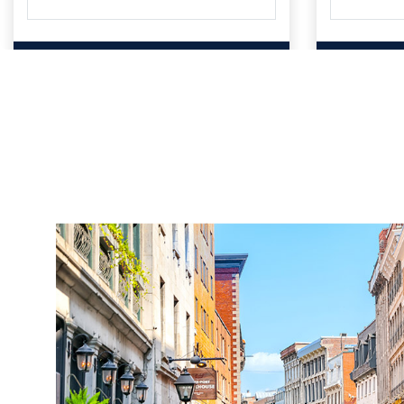
VOIR LES DÉTAILS
V
Précédent
Suivant
Précédent
1
/
3
1
/
3
1 MOIS GRATUIT
Haddon Hall
Rockhil
2255 RUE LAMBERT-CLOSSE
,
MONTRÉAL
,
QC
4858 CHEMIN