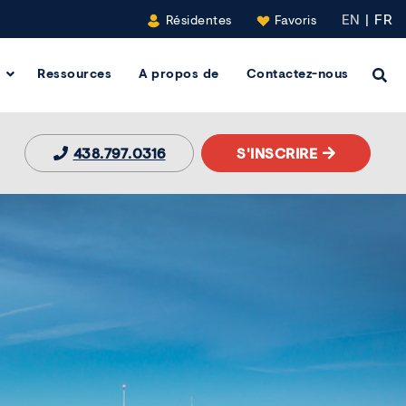
EN
|
FR
Résidentes
Favoris
Ressources
A propos de
Contactez-nous
Clic
438.797.0316
S'INSCRIRE