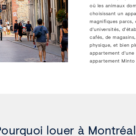
C
où les animaux dom
choisissant un appa
le dès maintenant
magnifiques parcs, 
d'universités, d'éta
Points forts
cafés, de magasins
physique, et bien pl
ambre
Studio - 3.0
appartement d'une o
appartement Minto 
1 215 $ - 3 393 $
OIR LES DÉTAILS
ourquoi louer à Montréa