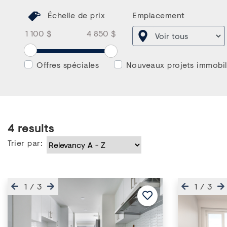
Échelle de prix
Emplacement
Price Range From
Price Range To
Price Range From Slider
Offres spéciales
Nouveaux projets immobil
4
results
Trier par:
Précédent
Suivant
Précédent
1
/
3
1
/
3