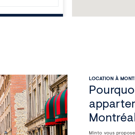
OIR LES DÉTAILS
Suivant
LOCATION À MONT
Pourquoi
apparte
1 MOIS GRATUIT
Montréa
l Apartments
Minto vous propose
 DE LA CÔTE-DES-NEIGES
,